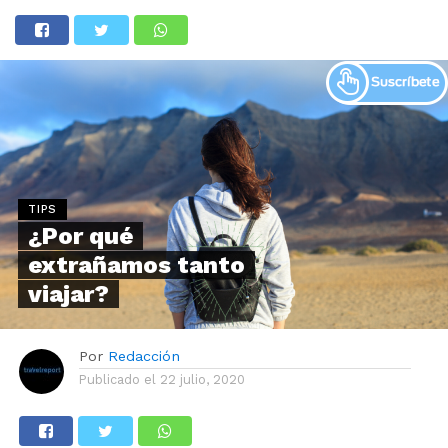
TIPS
¿Por qué
extrañamos tanto
viajar?
Por
Redacción
Publicado el
22 julio, 2020