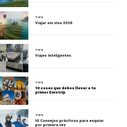
Elige lugares donde preparen los alimentos al
TIPS
momento.
Viajar sin visa 2026
Escoge lugares con una sola especialidad. Esto
incrementa las probabilidades de que los
ingredientes sean frescos.
TIPS
Viajes Inteligentes
Medidas de seguridad
generales para comer en
vacaciones
TIPS
10 cosas que debes llevar a tu
primer Eurotrip
TIPS
10 Consejos prácticos para esquiar
por primera vez