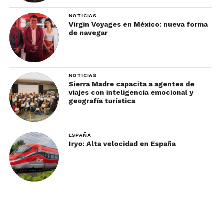
Evita los alimentos en los que te comes la cáscara,
NOTICIAS
como manzanas.
Virgin Voyages en México: nueva forma
de navegar
Por otro lado, asegúrate de pelar frutas y verduras
tú mismo, si es posible.
NOTICIAS
Sierra Madre capacita a agentes de
viajes con inteligencia emocional y
geografía turística
ESPAÑA
Iryo: Alta velocidad en España
Lava o desinfecta tus manos antes de comer en
vacaciones.