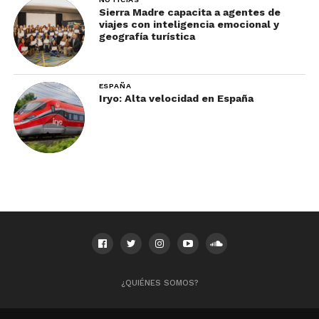
Sierra Madre capacita a agentes de
viajes con inteligencia emocional y
geografía turística
ESPAÑA
Iryo: Alta velocidad en España
En Buenos Aires, todos los domingos la gente
tiene una cita obligada con San Telmo. Y el punto
más frecuentado es su mercado conocido como la
feria de San Telmo
.
Este recorrido gratuito, también operado por
Strawberry Tours, te permite
explorar el barrio
¿QUIÉNES SOMOS?
más pequeño, antiguo y tradicional de la capital
argentina.
De hecho, es considerado uno de los