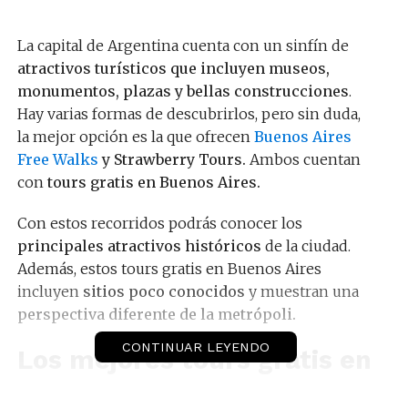
La capital de Argentina cuenta con un sinfín de
atractivos turísticos que incluyen museos,
monumentos, plazas y bellas construcciones
.
Hay varias formas de descubrirlos, pero sin duda,
la mejor opción es la que ofrecen
Buenos Aires
Free Walks
y Strawberry Tours.
Ambos cuentan
con
tours gratis en Buenos Aires.
Con estos recorridos podrás conocer los
principales atractivos históricos
de la ciudad.
Además, estos tours gratis en Buenos Aires
incluyen
sitios poco conocidos
y muestran una
perspectiva diferente de la metrópoli.
CONTINUAR LEYENDO
Los mejores tours gratis en
Buenos Aires