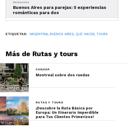
a costado del Teatro Colón.
Redacción
Buenos Aires para parejas: 5 experiencias
románticas para dos
Todos los tours gratis en Buenos Aires que ofrece
Buenos Aires Free Walks no requieren
reservación. Solo es importante que llegues 10
ETIQUETAS:
ARGENTINA
,
BUENOS AIRES
,
QUÉ HACER
,
TOURS
minutos antes y que ubiques al guía.
Generalmente lleva una playera color naranja.
Más de Rutas y tours
La Boca
CANADÁ
Montreal sobre dos ruedas
RUTAS Y TOURS
¡Descubre la Ruta Básica por
Europa: Un Itinerario Imperdible
para Tus Clientes Primerizos!