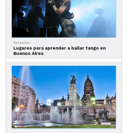
sólo por su imponente arquitectura, sino por ser
un lugar donde clave en la
historia de Argentina
.
Redacción
Lugares para aprender a bailar tango en
Buenos Aires
Conocerás la zona céntrica y algunos iconos de la
ciudad. Entre los atractivos que visitarás están el
Obelisco, Palacio Barolo, Plaza de Mayo, la Casa
Rosada, Catedral, Mural de Evita y la Calle
Florida
.
Este
tour
sale todos los días a las
3 de la tarde del