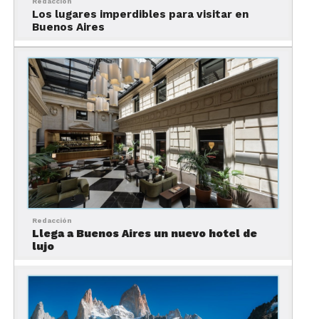
Redacción
Congreso Nacional
Los lugares imperdibles para visitar en
.
Buenos Aires
Recoleta, uno de los tours
gratis en Buenos Aires
imperdibles
Redacción
Llega a Buenos Aires un nuevo hotel de
lujo
Otro de los tours gratis en Buenos Aires que
ofrece Buenos Aires Free Walks te lleva por los
contrastes que ofrece esta ciudad.
Desde las calles