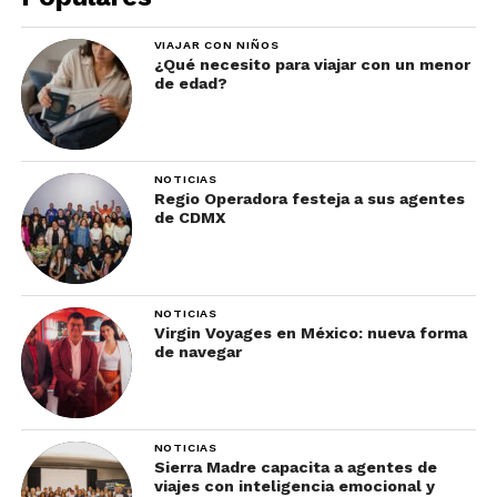
Desde nuestros
preciados pequeños
VIAJAR CON NIÑOS
¿Qué necesito para viajar con un menor
negocios hasta nuestras
de edad?
atracciones icónicas y
arte inigualable y
escena gastronómica,
NOTICIAS
Regio Operadora festeja a sus agentes
hay algo para todos en
de CDMX
este distrito lleno de
infinitas posibilidades.”
NOTICIAS
Virgin Voyages en México: nueva forma
de navegar
Maria Torres-Springer, NYC Deputy Mayor
for Economic & Workforce Development.
NOTICIAS
Sierra Madre capacita a agentes de
viajes con inteligencia emocional y