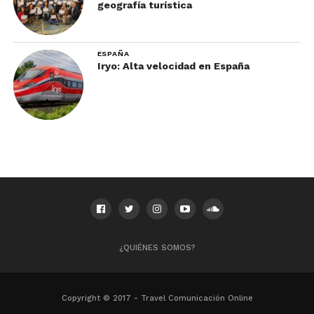
geografía turística
ESPAÑA
Iryo: Alta velocidad en España
No olvides suscribirte en
nuestro newsletter
para
descubrir las mejores recomendaciones de
destinos, atracciones, hoteles, restaurantes y las
noticias más importantes que todo agente de
viajes debe de conocer.
¿QUIÉNES SOMOS?
Copyright © 2017 - Travel Comunicación Online