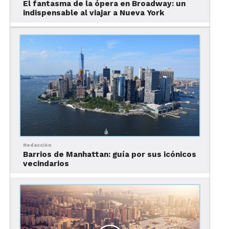
El fantasma de la ópera en Broadway: un
indispensable al viajar a Nueva York
“Podrás vivir aquí tu
vida entera y nunca
quedarte sin cosas que
hacer en Manhattan…
No solo es la capital
mundial financiera,
cultural y del
entretenimiento,
Redacción
Barrios de Manhattan: guía por sus icónicos
también es sin duda uno
vecindarios
de los mejores destinos
del mundo. Desde teatro
y arte, hasta compras y