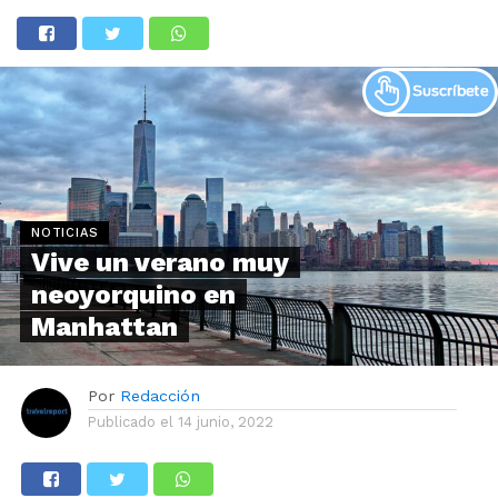
NOTICIAS
Vive un verano muy
neoyorquino en
Manhattan
Por
Redacción
Publicado el
14 junio, 2022