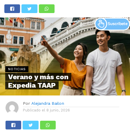
NOTICIAS
Verano y más con
Expedia TAAP
Por
Alejandra Bailon
Publicado el
8 junio, 2026