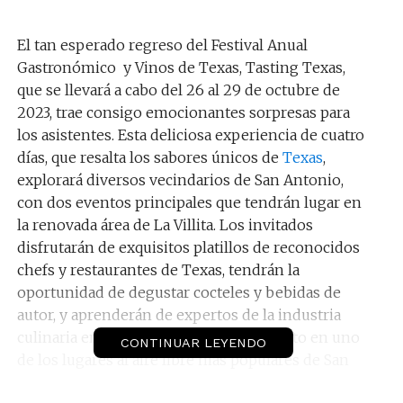
El tan esperado regreso del Festival Anual
Gastronómico y Vinos de Texas, Tasting Texas,
que se llevará a cabo del 26 al 29 de octubre de
2023, trae consigo emocionantes sorpresas para
los asistentes. Esta deliciosa experiencia de cuatro
días, que resalta los sabores únicos de
Texas
,
explorará diversos vecindarios de San Antonio,
con dos eventos principales que tendrán lugar en
la renovada área de La Villita. Los invitados
disfrutarán de exquisitos platillos de reconocidos
chefs y restaurantes de Texas, tendrán la
oportunidad de degustar cocteles y bebidas de
autor, y aprenderán de expertos de la industria
culinaria en paneles educativos, todo esto en uno
CONTINUAR LEYENDO
de los lugares al aire libre más populares de San
Antonio, donde se encuentra un lujoso hotel