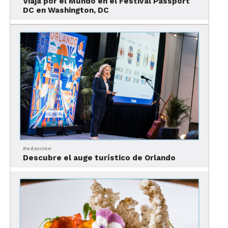
Restaurant & Pastificio
Viaja por el Mundo en el Festival Passport
DC en Washington, DC
Mavis-Jay Sanders, A Sanders Thing
Brett Vibber, The Table
Daniel Poss, Root Food + Wine
Emiliano Marentes, ELEMI
Restaurant
Quy Hoang, Blood Bros. BBQ
Paula E. Lowe, The Manchester
Jeff Balfour, Southerleigh Hospitality
Group
Redacción
Descubre el auge turístico de Orlando
Nicola Blaque, The Jerk Shack / Mi Roti
Jason Dady, Jason Dady Restaurants
Leo Davila, Burnt Bean Co.
PJ Edwards, Meadow Neighborhood