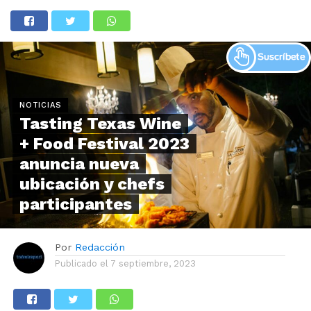
NOTICIAS
Tasting Texas Wine
+ Food Festival 2023
anuncia nueva
ubicación y chefs
participantes
Por
Redacción
Publicado el
7 septiembre, 2023