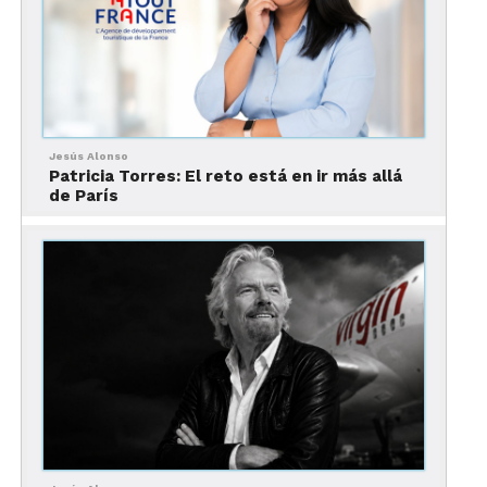
Gómez, subdelegado del Gobierno en Barcelona;
así como Rogert Torrent, consejero de Empresa y
Trabajo de la Generalitat de Cataluña; Marta
Comènech, directora general de Turismo de la
Generalitat de Cataluña; y Pau Solanilla,
comisionado de Promoción Económica del
Jesús Alonso
Ayuntamiento de Barcelona.
Patricia Torres: El reto está en ir más allá
de París
Después del corte de listón, se realizó un
recorrido a través de los stands y pabellones,
donde 261 expositores presentaron las artesanías,
ofertas gastronómicas y los atractivos turísticos de
los Pueblos Mágicos.
Tianguis Internacional de
Pueblos Mágicos 2022 en
cifras