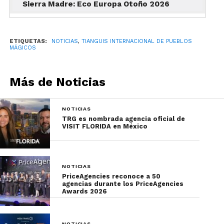
Sierra Madre: Eco Europa Otoño 2026
del mundo.
Ahora que ya conoces los resultados del 1.er
Tianguis Internacional de Pueblos Mágicos, te
ETIQUETAS:
NOTICIAS
,
TIANGUIS INTERNACIONAL DE PUEBLOS
MÁGICOS
invitamos a suscribirte en
nuestro newsletter
para
conocer las noticias más importantes del turismo
en México.
Más de Noticias
NOTICIAS
TRG es nombrada agencia oficial de
VISIT FLORIDA en México
NOTICIAS
PriceAgencies reconoce a 50
agencias durante los PriceAgencies
Awards 2026
NOTICIAS