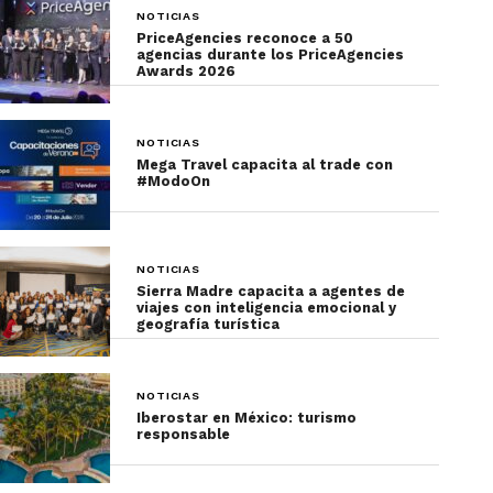
Por último, cabe destacar que la alianza estratégica
NOTICIAS
entre Emirates y Mega Travel, ofrece una
PriceAgencies reconoce a 50
agencias durante los PriceAgencies
cobertura total de todo Medio Oriente y Europa
Awards 2026
gracias a su escala en la ciudad de Barcelona, que
funciona como puente turístico entre América,
Europa y Medio Oriente.
NOTICIAS
Mega Travel capacita al trade con
#ModoOn
NOTICIAS
Sierra Madre capacita a agentes de
viajes con inteligencia emocional y
geografía turística
NOTICIAS
Iberostar en México: turismo
Estamos seguros que
Mega Travel
y
Emirates
responsable
Airline
continuarán expandiendo su portafolio de
destinos y brindando la mejor experiencia