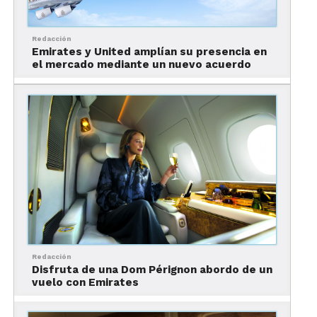
Crucero para visitar las Islas
Griegas con Mega Travel
Redacción
Emirates y United amplían su presencia en
el mercado mediante un nuevo acuerdo
Asimismo, se presentó oficialmente el nuevo
proyecto de Mega Travel: Miray International
Cruises & Management, el mejor barco para que
Redacción
Disfruta de una Dom Pérignon abordo de un
los viajeros latinos visiten las islas griegas.
vuelo con Emirates
“Ya hemos hablando de nuestro barco que ahora