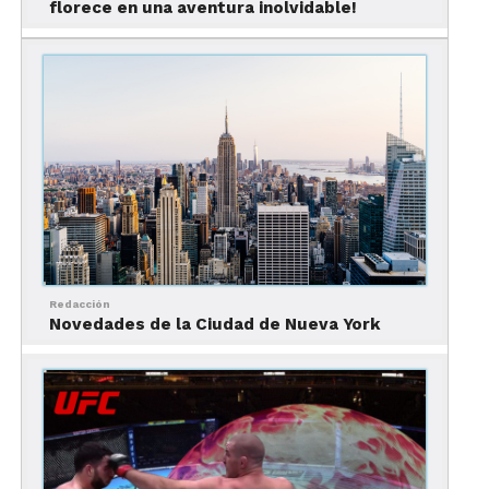
florece en una aventura inolvidable!
la historia de amor a larga distancia de Sam (Tom
Hanks) y Annie (Meg Ryan) plasmada en el éxito
romántico de Nora Ephron, Sleepless in Seattle.
Los fanáticos de esta comedia romántica
atemporal pueden revivir algunas de sus escenas
más memorables, con cruceros que surcan el lago
Union para echar un vistazo a la casa flotante
donde vivían Sam y su hijo Jonah. O dar paseos en
bici por Alki Beach para ver dónde Annie espiaba a
Sam y Jonah mientras jugaban. El
Athenian
Seafood Restaurant and Bar
es donde Sam y su
Redacción
amigo Jay (Rob Reiner) hablan sobre mujeres y
Novedades de la Ciudad de Nueva York
tiramisú, y donde los comensales pueden
curiosear las fotografías tomadas durante el rodaje
y que hoy decoran las paredes del restaurante.
La magia de la animación en
Disney100, en Filadelfia