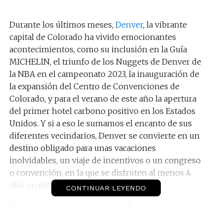
Durante los últimos meses,
Denver
, la vibrante
capital de Colorado ha vivido emocionantes
acontecimientos, como su inclusión en la Guía
MICHELIN, el triunfo de los Nuggets de Denver de
la NBA en el campeonato 2023, la inauguración de
la expansión del Centro de Convenciones de
Colorado, y para el verano de este año la apertura
del primer hotel carbono positivo en los Estados
Unidos. Y si a eso le sumamos el encanto de sus
diferentes vecindarios, Denver se convierte en un
destino obligado para unas vacaciones
inolvidables, un viaje de incentivos o un congreso
o convención, en la que se disfruten al menos 4
días en esta sensacional ciudad.
CONTINUAR LEYENDO
Denver va por más en la