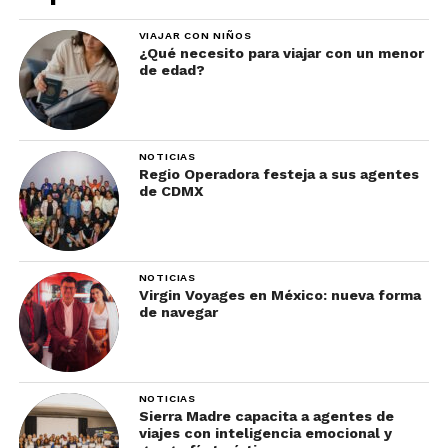
naturaleza. Aparium Hotel Group subraya la
VIAJAR CON NIÑOS
singularidad de Populus, llevando la naturaleza al
¿Qué necesito para viajar con un menor
centro urbano de Denver. El diseño evoca la
de edad?
naturaleza con ventanales en forma de ojo de
álamo, una escalera escultural y una experiencia
forestal, con un vestíbulo de doble altura que imita
NOTICIAS
un bosque. Populus se perfila como un destino
Regio Operadora festeja a sus agentes
de CDMX
imperdible en 2024, fusionando diseño innovador,
sostenibilidad y una conexión auténtica con el
entorno de Colorado.
NOTICIAS
Virgin Voyages en México: nueva forma
de navegar
NOTICIAS
Sierra Madre capacita a agentes de
viajes con inteligencia emocional y