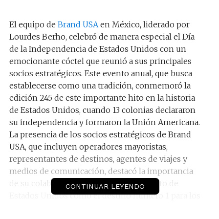
El equipo de
Brand USA
en México, liderado por
Lourdes Berho, celebró de manera especial el Día
de la Independencia de Estados Unidos con un
emocionante cóctel que reunió a sus principales
socios estratégicos. Este evento anual, que busca
establecerse como una tradición, conmemoró la
edición 245 de este importante hito en la historia
de Estados Unidos, cuando 13 colonias declararon
su independencia y formaron la Unión Americana.
La presencia de los socios estratégicos de Brand
USA, que incluyen operadores mayoristas,
representantes de destinos, agentes de viajes y
medios de comunicación, destacó la importancia
de su colaboración en el posicionamiento de
CONTINUAR LEYENDO
Estados Unidos como el destino número 1 para los
viajeros mexicanos en el extranjero.