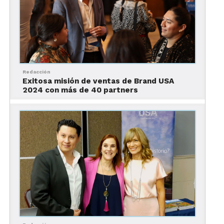
personas de todo el mundo, creando un tejido
global del cual también México forma parte.
Redacción
Exitosa misión de ventas de Brand USA
2024 con más de 40 partners
La participación de Juan Carlos Ruiz, del
departamento comercial de la Embajada de
Estados Unidos en México, fue otro aspecto
destacado del evento. Ruiz aprovechó la ocasión
para agradecer al equipo de Brand USA por brindar
la oportunidad de celebrar este día especial