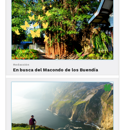
Una experiencia interesante de este
Pueblo Mágico
del Estado de México
es la
Feria de la Tuna,
en el
mes de agosto, en donde te sorprenderás con la
enorme versatilidad de este delicioso fruto, así
como la del xoconostle y del nopal. Además,
podrás disfrutar de espectáculos de música, danza
y teatro usualmente gratuitos.
Villa del Carbón
Redacción
En busca del Macondo de los Buendía