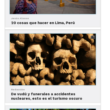
Jesús Alonso
20 cosas que hacer en Lima, Perú
Continuamos con el cercano
San Martín de las
Pirámides
, a unos minutos de camino, famoso por
su arquitectura religiosa y sus artesanías de
piedras semipreciosas. Vale la pena visitar su
Parroquia de San Martín Obispo
, la
Iglesia Ecce
Homo
y la
Capilla de Santa María Papala
, así como
tomar un recorrido en globo sobre las pirámides
desde su globopuerto, una de las experiencias más
icónicas de la región y de la que puedes
leer más
aquí.
Si te gusta el ecoturismo, cerca del pueblo
Redacción
está el
Parque Estatal San José Cerro Gordo
en
De vudú y funerales a accidentes
donde podrás practicar senderismo, pasear a
nucleares, esto es el turismo oscuro
caballo, acampar y disfrutar de la naturaleza.