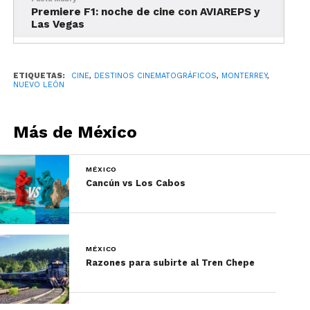
filme son el Cerro de la Silla, la Fuente de Neptuno,
Premiere F1: noche de cine con AVIAREPS y
Las Vegas
el Barrio Antiguo, el Condominio Acero, el Faro del
Comercio y la Catedral de Monterrey.
7 días (2005)
ETIQUETAS:
CINE
,
DESTINOS CINEMATOGRÁFICOS
,
MONTERREY
,
NUEVO LEÓN
Más de México
MÉXICO
Cancún vs Los Cabos
Películas filmadas en Monterrey
MÉXICO
Razones para subirte al Tren Chepe
Otra película icónica filmada en Monterrey es esta
divertida comedia protagonizada por Jaime Camil