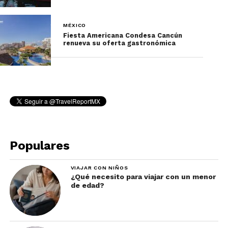
en honor a los productores y agricultores del
maguey.
MÉXICO
Las catas son proporcionadas por lo Maestros
Fiesta Americana Condesa Cancún
renueva su oferta gastronómica
Mezcaleros de Oaxaca. Si vas tendrás un
aprendizaje cultural muy amplio.
Populares
VIAJAR CON NIÑOS
¿Qué necesito para viajar con un menor
de edad?