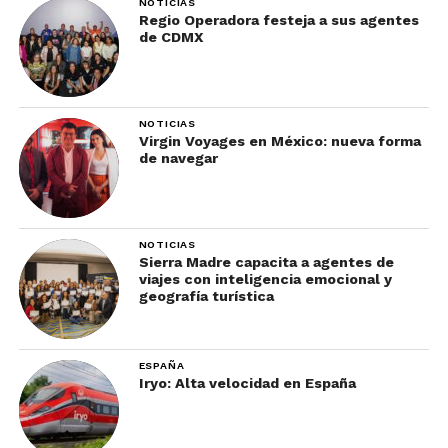
NOTICIAS
Regio Operadora festeja a sus agentes
de CDMX
Fotografía: Cuish.
In Sítu
NOTICIAS
Virgin Voyages en México: nueva forma
de navegar
Este lugar es uno de los mejores para
degustarlo. El local es ideal para pasar un buen
rato y debes saber que cuenta con una de las más
grandes colecciones de mezcal.
NOTICIAS
Sierra Madre capacita a agentes de
viajes con inteligencia emocional y
Hay más de 180 opciones, la degustación cuesta
geografía turística
200 pesos.
¡Ya sabes dónde tomar
ESPAÑA
Iryo: Alta velocidad en España
mezcal en Oaxaca!
¿Quieres conocer más