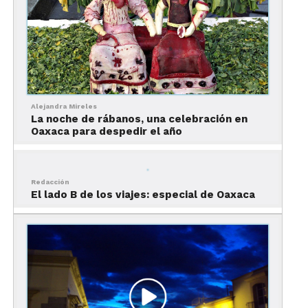
Alejandra Mireles
La noche de rábanos, una celebración en
Oaxaca para despedir el año
Redacción
El lado B de los viajes: especial de Oaxaca
Foto: Terraza de Casa Crespo.
Sabina Sabe
Si tus amigos y tú buscan beber mezcal pero
también quieren ligar, entonces deben ir a Sabina