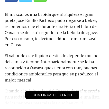
El mezcal es una bebida
que ni siquiera el gran
poeta José Emilio Pacheco pudo negarse a beber,
recordemos que él durante una Feria del Libro de
Oaxaca
se declaró seguidor de la bebida de agave.
Por eso mismo, te decimos
dónde tomar mezcal
en Oaxaca.
El sabor de este líquido destilado depende mucho
del clima y tiempo. Internacionalmente se le ha
reconocido a Oaxaca, que cuenta con muy buenas
condiciones ambientales para que
se produzca el
mejor mezcal.
Citando el refrán coloquial
“para todo mal mezcal y
CONTINUAR LEYENDO
para todo bien también…” ,
te presentamos una lista
de las
mejores mezcalerías
que hay en el