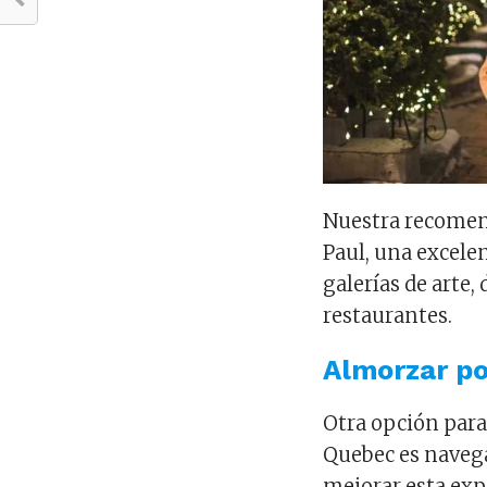
Nuestra recomend
Paul, una excele
galerías de arte,
restaurantes.
Almorzar po
Otra opción para
Quebec es navega
mejorar esta expe