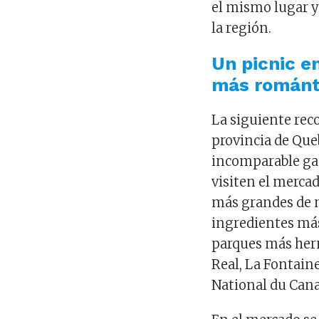
el mismo lugar y
la región.
Un picnic e
más románti
La siguiente rec
provincia de Que
incomparable ga
visiten el mercad
más grandes de 
ingredientes más
parques más her
Real, La Fontain
National du Can