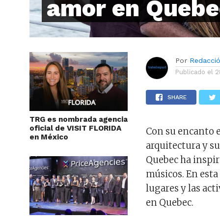
amor en Quebe
Por
Redacci
Publicado el
2
SHARE
TRG es nombrada agencia
oficial de VISIT FLORIDA
Con su encanto e
en México
arquitectura y su
Quebec ha inspir
músicos. En esta
lugares y las ac
en Quebec.