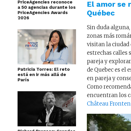
PriceAgencies reconoce
El amor se r
a 50 agencias durante los
Québec
PriceAgencies Awards
2026
Sin duda alguna, 
zonas más románt
visitan la ciudad
estrechas calles
pareja y explorar
de Quebec es el 
Patricia Torres: El reto
está en ir más allá de
en pareja y cons
París
Como recomendac
encuentran los ca
Château Fronten