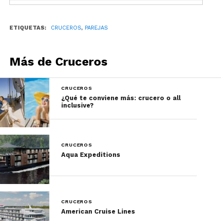
ETIQUETAS:
CRUCEROS
,
PAREJAS
Más de Cruceros
CRUCEROS
¿Qué te conviene más: crucero o all
inclusive?
Los cruceros brindan el espacio y el tiempo
necesario para desconectar del estrés diario. Ya sea
CRUCEROS
en el spa, la piscina o simplemente disfrutando de
Aqua Expeditions
la brisa marina, las parejas pueden relajarse juntas.
7. Entretenimiento de calidad:
CRUCEROS
American Cruise Lines