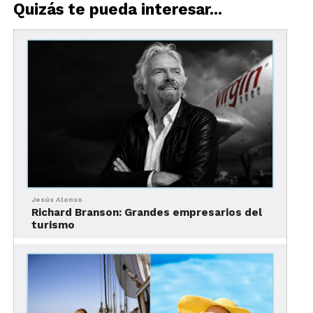
Quizás te pueda interesar...
Los cruceros crean un entorno especialmente
romántico, con atardeceres sobre el océano,
noches estrelladas y la brisa marina que se
convierten en el telón de fondo perfecto para el
amor.
2. Diversidad de destinos
románticos:
Jesús Alonso
Richard Branson: Grandes empresarios del
turismo