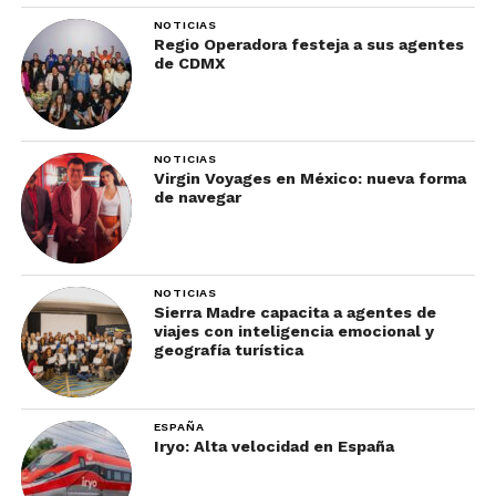
NOTICIAS
Regio Operadora festeja a sus agentes
de CDMX
Ya sea un aniversario o una luna de miel, los
NOTICIAS
cruceros ofrecen el escenario perfecto para
Virgin Voyages en México: nueva forma
de navegar
celebrar momentos especiales, creando recuerdos
imborrables.
9. Noches estrelladas en el
NOTICIAS
Sierra Madre capacita a agentes de
mar:
viajes con inteligencia emocional y
geografía turística
ESPAÑA
Iryo: Alta velocidad en España