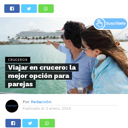
CRUCEROS
Viajar en crucero: la
mejor opción para
parejas
Por
Redacción
Publicado el
2 enero, 2024