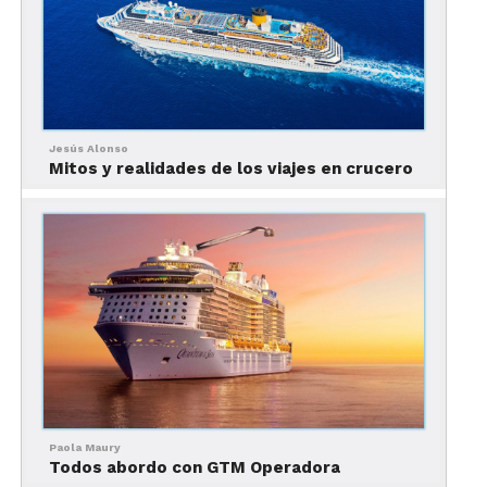
5. Cenas memorables:
Jesús Alonso
Mitos y realidades de los viajes en crucero
La oferta culinaria a bordo se convierte en un
festín para los sentidos. Disfruten de cenas a la luz
de las estrellas o de la elegancia de los
restaurantes de especialidades, donde la comida
deliciosa se combina con la atmósfera romántica.
Paola Maury
Todos abordo con GTM Operadora
6. Tiempo para el relax mutuo: