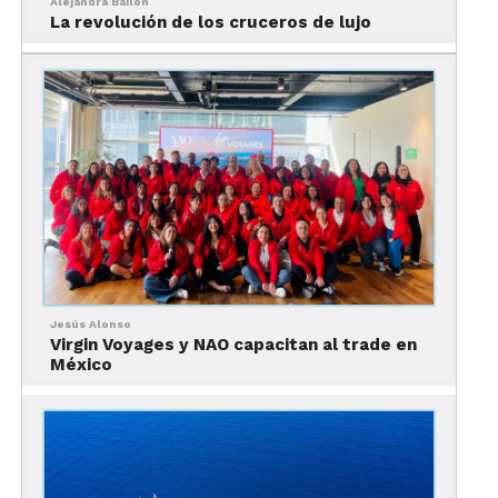
Alejandra Bailon
permiten a las parejas disfrutar de experiencias
La revolución de los cruceros de lujo
compartidas, desde cenas íntimas hasta
emocionantes excursiones en tierra.
4. Alojamientos de ensueño:
Jesús Alonso
Virgin Voyages y NAO capacitan al trade en
México
Las suites con vista al mar y camarotes elegantes
ofrecen un alojamiento de lujo que proporciona
privacidad y comodidad, creando el escenario
perfecto para una escapada romántica.