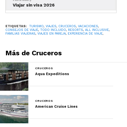
Viajar sin visa 2026
ETIQUETAS:
TURISMO
,
VIAJES
,
CRUCEROS
,
VACACIONES
,
CONSEJOS DE VIAJE
,
TODO INCLUIDO
,
RESORTS
,
ALL INCLUSIVE
,
FAMILIAS VIAJERAS
,
VIAJES EN PAREJA
,
EXPERIENCIA DE VIAJE
,
Más de Cruceros
CRUCEROS
Aqua Expeditions
Si eres una persona curiosa, exploradora y
te emociona descubrir lugares nuevos,
CRUCEROS
American Cruise Lines
probablemente un crucero te convenga
más. En un solo viaje puedes visitar varios
destinos, tomar excursiones, probar