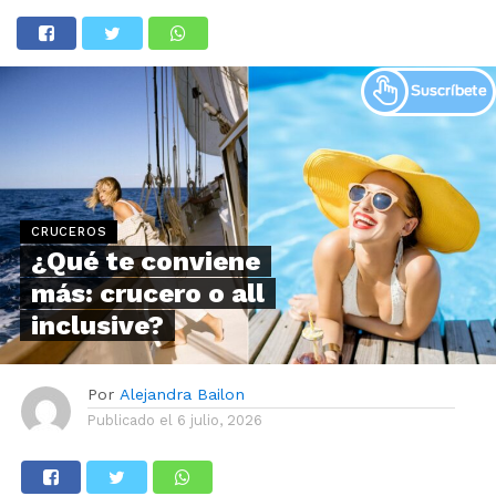
CRUCEROS
¿Qué te conviene
más: crucero o all
inclusive?
Por
Alejandra Bailon
Publicado el
6 julio, 2026