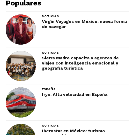
Populares
valdiviana”, un ecosistema único en el país por su
clima y su biodiversidad.
NOTICIAS
Virgin Voyages en México: nueva forma
de navegar
NOTICIAS
Sierra Madre capacita a agentes de
viajes con inteligencia emocional y
geografía turística
ESPAÑA
Iryo: Alta velocidad en España
Niebla
NOTICIAS
Iberostar en México: turismo
A 17 kilómetros del centro de la ciudad, se