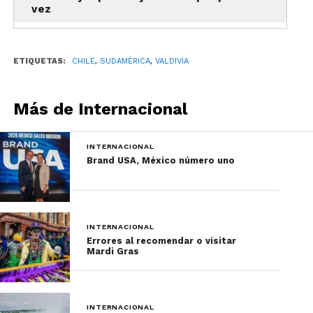
vez
artificiales, concursos de barcos alegóricos y
mucha tradición.
ETIQUETAS:
CHILE
,
SUDAMÉRICA
,
VALDIVIA
Más de Internacional
INTERNACIONAL
Brand USA, México número uno
INTERNACIONAL
Errores al recomendar o visitar
Mardi Gras
Capital de la cerveza
artesanal de Chile
INTERNACIONAL