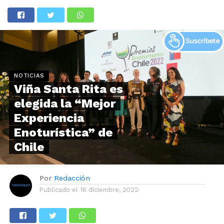
NOTICIAS
Viña Santa Rita es
elegida la “Mejor
Experiencia
Enoturística” de
Chile
Por
Redacción
Publicado el
16 diciembre, 2022