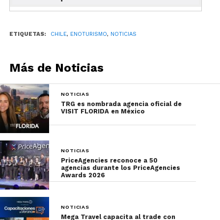
Corfo están impulsando con los Programas
Estratégicos como Enoturismo Chile, el cual busca
desarrollar y fortalecer dicha industria en Chile y
ETIQUETAS:
CHILE
,
ENOTURISMO
,
NOTICIAS
el extranjero, promocionando e impulsando el
sector de una manera atractiva, innovadora,
Más de Noticias
competitiva y sustentable.
NOTICIAS
TRG es nombrada agencia oficial de
VISIT FLORIDA en México
NOTICIAS
PriceAgencies reconoce a 50
agencias durante los PriceAgencies
Awards 2026
NOTICIAS
Mega Travel capacita al trade con