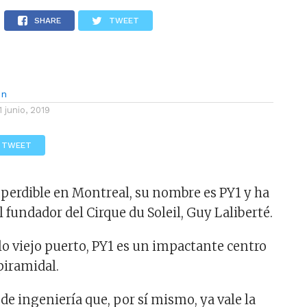
LOS
REVIEWS
EVENTOS
GASTRONOMÍA
NOTICIAS
SHARE
TWEET
ón
1 junio, 2019
TWEET
erdible en Montreal, su nombre es PY1 y ha
l fundador del Cirque du Soleil, Guy Laliberté.
lo viejo puerto, PY1 es un impactante centro
piramidal.
de ingeniería que, por sí mismo, ya vale la