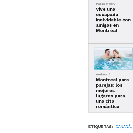
Paola Maury
Vive una
escapada
inolvidable con
amigas en
Montréal
Redacción
Montreal para
parejas: los
mejores
lugares para
una cita
romántica
ETIQUETAS:
CANADÁ
,