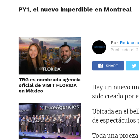
PY1, el nuevo imperdible en Montreal
ARTÍCU
Por
Redacci
Publicado el
2
SHARE
TRG es nombrada agencia
oficial de VISIT FLORIDA
Hay un nuevo imp
en México
sido creado por e
Ubicada en el bel
de espectáculos 
Toda una proeza 