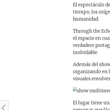
El espectáculo de
tiempo, los oríge
humanidad.
Through the Echo
el espacio en cu
verdadero protag
inolvidable.
Además del show
organizando en l
visuales envolven
El lugar tiene u
personas que fác