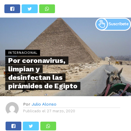
INTERNACIONAL
Por coronavirus,
limpian y
desinfectan las
pirámides de Egipto
Por
Julio Alonso
Publicado el
27 marzo, 2020