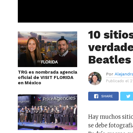
10 sitio
verdade
Beatles
TRG es nombrada agencia
Por
Alejandr
oficial de VISIT FLORIDA
Publicado el
2
en México
SHARE
Hay muchos sitio
se debe fotografi