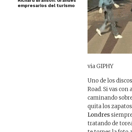
Richard Branson: Grandes
empresarios del turismo
via GIPHY
Uno de los disco
Road. Si vas con 
caminando sobre 
quita los zapato
Londres
siempre 
tratando de tore
te tomes la foto