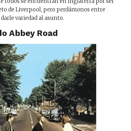
ue todos se encuentran en Inglaterra por ser
teto de Liverpool, pero perdámonos entre
 darle variedad al asunto.
do Abbey Road