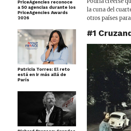
Podría creerse q
PriceAgencies reconoce
a 50 agencias durante los
la cuna del cuar
PriceAgencies Awards
otros países para
2026
#1 Cruzan
Patricia Torres: El reto
está en ir más allá de
París