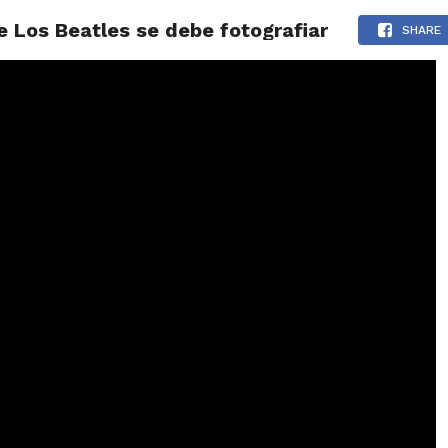
e Los Beatles se debe fotografiar
LOS
REVIEWS
EVENTOS
GASTRONOMÍA
NOTICIAS
SHARE