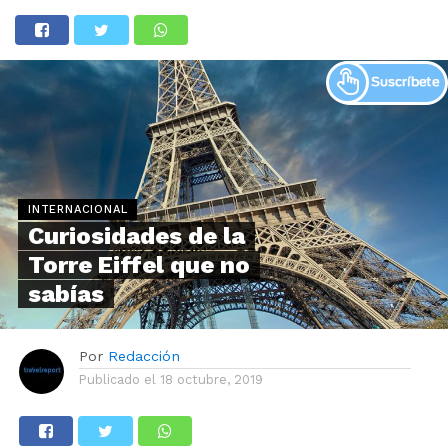
INTERNACIONAL
Curiosidades de la
Torre Eiffel que no
sabías
Por
Redacción
Publicado el
18 octubre, 2019