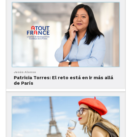
Koechlin y Émile Nouguier
diseñaron los
primeros bosquejos pero su aspecto definitivo lo
dio el arquitecto
Stephen Sauvestre
. En un
principio, Eiffel no estuvo muy involucrado en la
planeación hasta que el proyecto fue elegido para
la Exposición Universal.
Récord de altura, otra de
las curiosidades de la Torre
Eiffel
Jesús Alonso
Patricia Torres: El reto está en ir más allá
de París