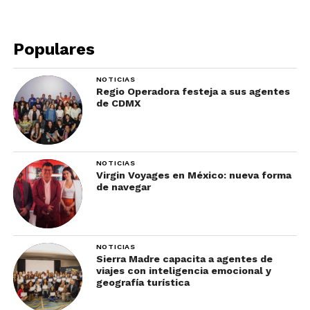
bicicleta y pedaleas a un lado de kilométricas
alfombras de tulipanes de colores que conservan
su belleza hasta finales de mayo.
Populares
5.Bloemenmarkt
NOTICIAS
Regio Operadora festeja a sus agentes
de CDMX
NOTICIAS
Virgin Voyages en México: nueva forma
de navegar
NOTICIAS
Sierra Madre capacita a agentes de
viajes con inteligencia emocional y
geografía turística
El Mercado de las Flores de Ámsterdam no es sólo