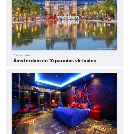
3. Los Jardines de
Luxemburgo
Redacción
Ámsterdam en 10 paradas virtuales
En primavera, estos jardines son un imperdible
para los amantes de la fotografía, ya que
representan el espacio verde más conocido de