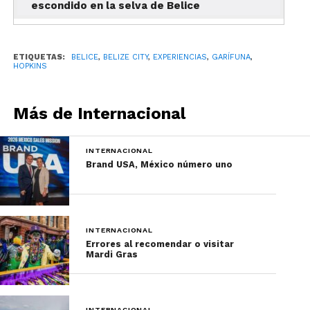
escondido en la selva de Belice
Otras opciones de museos son el Luba Garifuna
Museum, en la Ciudad de Belice y el Museo Darina,
en el pueblo de Libertad, en el distrito de Corozal
ETIQUETAS:
BELICE
,
BELIZE CITY
,
EXPERIENCIAS
,
GARÍFUNA
,
HOPKINS
al norte del país.
Ver arte local
Más de Internacional
INTERNACIONAL
Brand USA, México número uno
INTERNACIONAL
Errores al recomendar o visitar
Mardi Gras
Los amantes de la cultura podrán consentir sus
sentidos visitando las galerías de arte locales, los
INTERNACIONAL