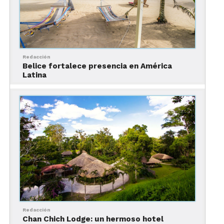
conocer la cultura garífuna
Redacción
Belice fortalece presencia en América
Latina
Una de las mejores formas de acercarse a la cultura
garífuna es visitar alguno de los pequeños museos
que se encuentran en distintas partes de Belice. El
más conocido es el
Museo Gulisi Garífuna
, ubicado
en Dangriga, la puerta de entrada a la historia, las
costumbres, la gastronomía, la música y las artes
Redacción
de este sorprendente pueblo.
Chan Chich Lodge: un hermoso hotel