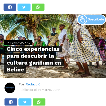
INTERNACIONAL
Cinco experiencias
para descubrir la
cultura garífuna en
Belice
Por
Redacción
Publicado el
14 marzo, 2022