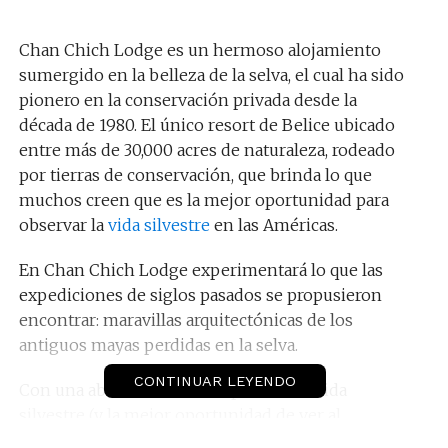
Chan Chich Lodge es un hermoso alojamiento
sumergido en la belleza de la selva, el cual ha sido
pionero en la conservación privada desde la
década de 1980. El único resort de Belice ubicado
entre más de 30,000 acres de naturaleza, rodeado
por tierras de conservación, que brinda lo que
muchos creen que es la mejor oportunidad para
observar la
vida silvestre
en las Américas.
En Chan Chich Lodge experimentará lo que las
expediciones de siglos pasados ​​se propusieron
encontrar: maravillas arquitectónicas de los
antiguos mayas perdidas en la selva.
CONTINUAR LEYENDO
Con una abundancia incomparable de vida
silvestre (y la mejor oportunidad de ver al
escurridizo jaguar en su hábitat natural), Chan