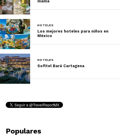
mamá
Muknal, Tikal, Xunantunich y Lamanai.
¿Para quién es?
HOTELES
Los mejores hoteles para niños en
México
HOTELES
Sofitel Barú Cartagena
La experiencia de Chan Chich está diseñada para
crear un ambiente de relajación, de tranquilidad y
de contacto con la naturaleza. Tiene como
propósito dejar la vida cotidiana y la ciudad en
pausa, por lo que es el lugar ideal para parejas,
Populares
grupos pequeños de amigos, disfrutar de tu luna