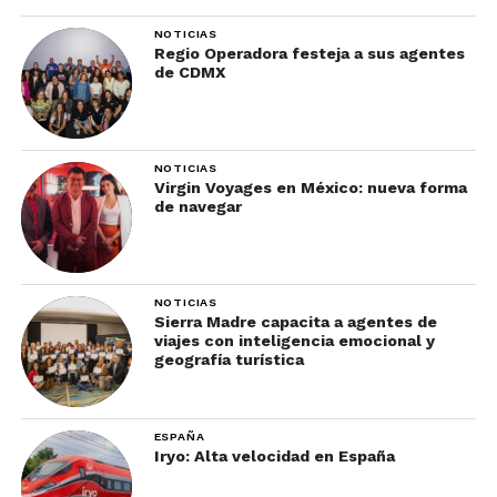
de miel, o en su caso para un viaje solo con la
NOTICIAS
intención de reconectar con la naturaleza.
Regio Operadora festeja a sus agentes
de CDMX
Propuesta gastronómica de
Chan Chich Lodge
NOTICIAS
Virgin Voyages en México: nueva forma
de navegar
NOTICIAS
Sierra Madre capacita a agentes de
viajes con inteligencia emocional y
geografía turística
Siguiendo el concepto de inmersión en la
ESPAÑA
naturaleza, Chan Chich ofrece a sus huéspedes un
Iryo: Alta velocidad en España
restaurante y un bar que seguro encantarán a