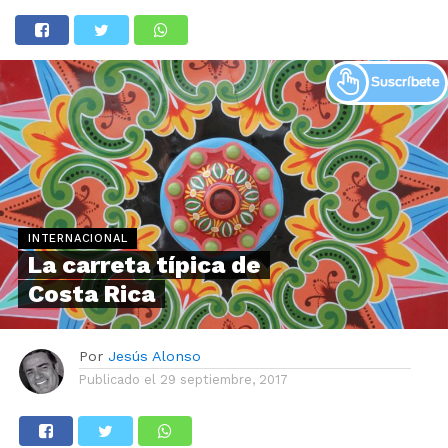
INTERNACIONAL
La carreta típica de
Costa Rica
Por
Jesús Alonso
Publicado el
29 septiembre, 2017