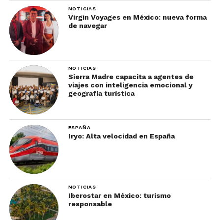
tenido gran importancia y utilidad principalmente
NOTICIAS
Virgin Voyages en México: nueva forma
en el siglo XVII cuando lo sintético importado no
de navegar
existía.
Conoce más en su página web.
NOTICIAS
¿Qué opinas de las
Sierra Madre capacita a agentes de
viajes con inteligencia emocional y
hermosas artesanías de
geografía turística
Argentina?
ESPAÑA
Iryo: Alta velocidad en España
NOTICIAS
Iberostar en México: turismo
responsable