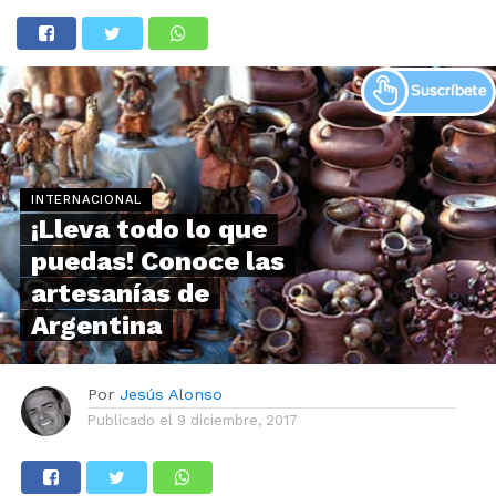
INTERNACIONAL
¡Lleva todo lo que
puedas! Conoce las
artesanías de
Argentina
Por
Jesús Alonso
Publicado el
9 diciembre, 2017