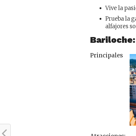
Vive la pas
Prueba la 
alfajores s
Bariloche:
Principales