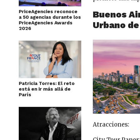
PriceAgencies reconoce
Buenos Air
a 50 agencias durante los
Urbano de
PriceAgencies Awards
2026
Patricia Torres: El reto
está en ir más allá de
París
Atracciones:
City Tour Panor