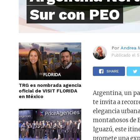
Sur con PEO
Por
Andrea 
Publicado el
5
SHARE
TRG es nombrada agencia
oficial de VISIT FLORIDA
Argentina, un paí
en México
te invita a reco
elegancia urbana
montañosos de Ba
Iguazú, este iti
promete una expe