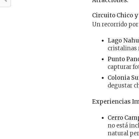
Atracciones:
Circuito Chico 
Un recorrido por
Lago Nahu
cristalina
Punto Pan
capturar fo
Colonia Su
degustar ch
Experiencias Im
Cerro Camp
no está inc
natural per