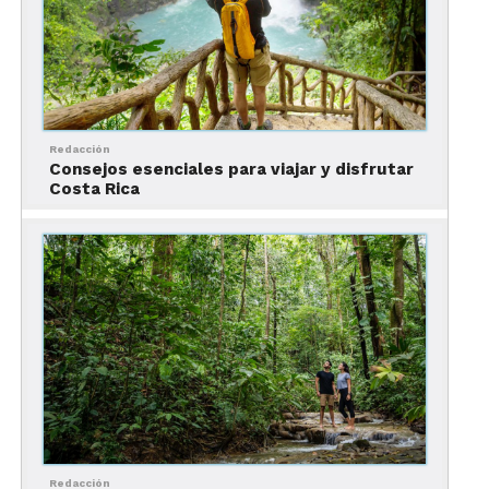
técnica que es utilizada en los textiles
guatemaltecos.
Arte para degustar en el hotel
Hyatt Centric
Redacción
Consejos esenciales para viajar y disfrutar
Costa Rica
Pero no sólo esos espacios están repletos de
toques artísticos, también sus centros de consumo
fueron sumergidos entre arte contemporánea y
Redacción