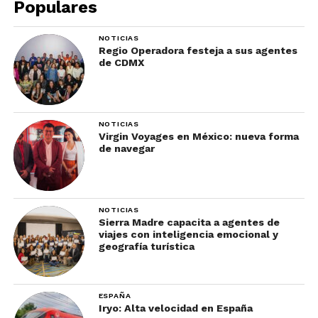
y ofrece una de las mejores vistas de la ciudad. De
Populares
hecho, este espacio es idóneo para pasar una
velada romántica.
NOTICIAS
Regio Operadora festeja a sus agentes
de CDMX
NOTICIAS
Virgin Voyages en México: nueva forma
de navegar
NOTICIAS
Los amantes del café, encontrarán un paraíso en
el
Sierra Madre capacita a agentes de
viajes con inteligencia emocional y
Ezprezzo Corner
, con una selecta gama de café
geografía turística
guatemalteco y una variedad de postres.
Aquellos que les gustar concluir su jornada con un
ESPAÑA
cóctel tiene la opción de visitar el bar Zeis, ubicado
Iryo: Alta velocidad en España