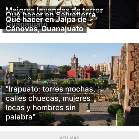
Mejores leyendas de terror
Qué hacer en Salvatierra,
de Guanajuato
Qué hacer en Jalpa de
Guanajuato
Cánovas, Guanajuato
"Irapuato: torres mochas,
calles chuecas, mujeres
locas y hombres sin
palabra"
VER MÁS