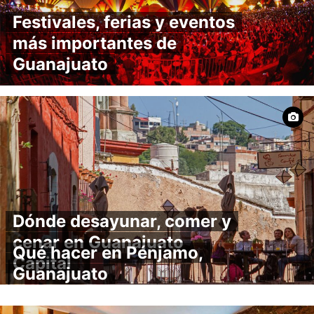
Festivales, ferias y eventos
más importantes de
Guanajuato
Dónde desayunar, comer y
cenar en Guanajuato
Qué hacer en Pénjamo,
Capital
Guanajuato