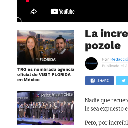
La incre
pozole
Por
Redacci
Publicado el
3
TRG es nombrada agencia
oficial de VISIT FLORIDA
en México
SHARE
Nadie que recuer
le sea expuesto 
Pero, por increíb