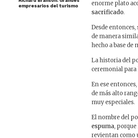
Richard Branson: Grandes
enorme plato a
empresarios del turismo
sacrificado
.
Desde entonces, s
de manera similar
hecho a base de m
La historia del p
ceremonial para 
En ese entonces,
de más alto rang
muy especiales.
El nombre del p
espuma
, porque
revientan como u