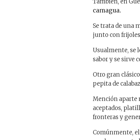
También, en Gue
camagua.
Se trata de una 
junto con frijole
Usualmente, se l
sabor y se sirve 
Otro gran clásico
pepita de calabaz
Mención aparte m
aceptados, platil
fronteras y gene
Comúnmente, el p