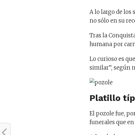
A lo largo de los 
no sólo en su rec
Tras la Conquista
humana por carn
Lo curioso es qu
similar”, según 
Platillo tí
El pozole fue, p
funerales que en 