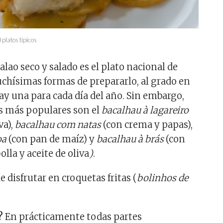
platos típicos
alao seco y salado es el plato nacional de
chísimas formas de prepararlo, al grado en
ay una para cada día del año. Sin embargo,
s más populares son el
bacalhau à lagareiro
va),
bacalhau com natas
(con crema y papas),
oa
(con pan de maíz) y
bacalhau à brás
(con
olla y aceite de oliva
)
.
 disfrutar en croquetas fritas (
bolinhos de
?
En prácticamente todas partes