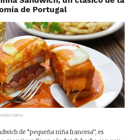
inha Sandwich, un clásico de la
omía de Portugal
platos típicos
dwich de “pequeña niña francesa”, es