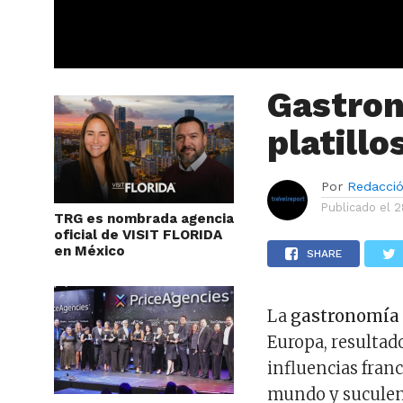
Gastron
platillo
Por
Redacci
Publicado el
2
TRG es nombrada agencia
oficial de VISIT FLORIDA
en México
SHARE
La
gastronomía 
Europa, resultad
influencias fran
mundo y suculen