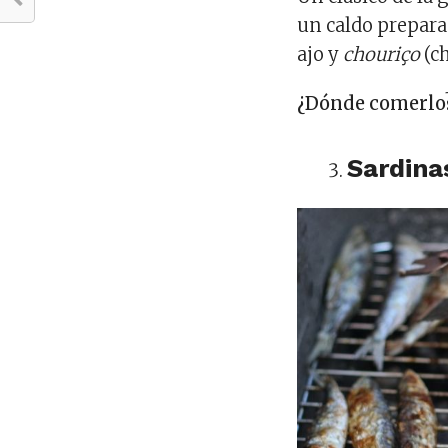
un caldo preparad
ajo y
chouriço
(c
¿Dónde comerlo
Sardina