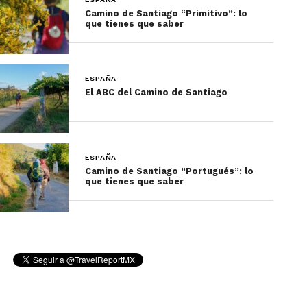
Camino de Santiago “Primitivo”: lo
que tienes que saber
ESPAÑA
El ABC del Camino de Santiago
ESPAÑA
La comida típica de España
Camino de Santiago “Portugués”: lo
que tienes que saber
según la región a la que
viajes
Los platillos típicos de España pueden
encontrarse en casi todo el país, pero hay regiones
en las que se prueban sabores únicos e
imperdibles.