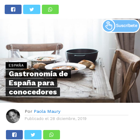
ESPAÑA
Gastronomía de
España para
conocedores
Por
Paola Maury
Publicado el
28 diciembre, 2019