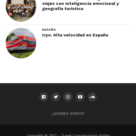
viajes con inteligencia emocional y
geografía turística
ESPAÑA
Iryo: Alta velocidad en España
A la madrileña
¿QUIÉNES SOMOS?
Hay platillos insignia que se reconocen por el
apellido
“a la madrileña”
como lo son el cocido
Copyright © 2017 - Travel Comunicación Online