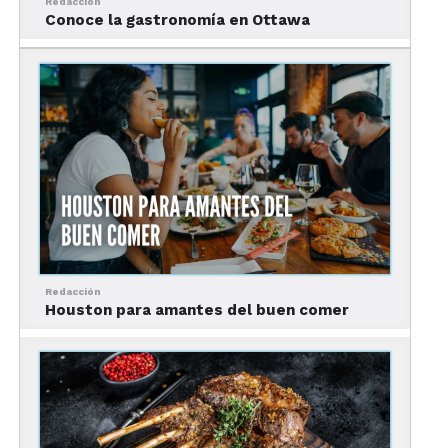
Redacción
Conoce la gastronomía en Ottawa
Los ingredientes clásicos
de la gastronomía de
España
Los quesos
Redacción
Houston para amantes del buen comer
La actividad ganadera española continua
fortaleciéndose y perfeccionándose, por lo que los
quesos son un ingrediente fundamental tanto en
la comida típica de España como en los platillos
fusión.