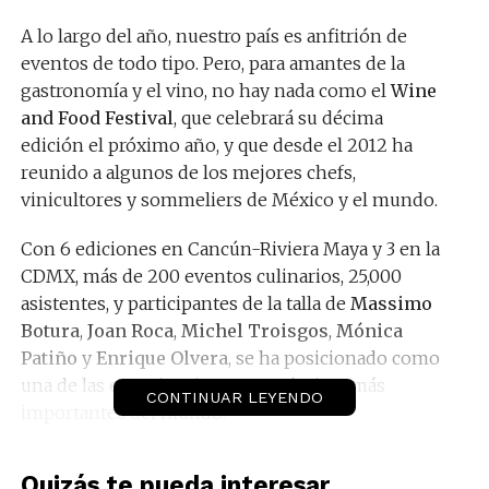
A lo largo del año, nuestro país es anfitrión de
eventos de todo tipo. Pero, para amantes de la
gastronomía y el vino, no hay nada como el
Wine
and Food Festival
, que celebrará su décima
edición el próximo año, y que desde el 2012 ha
reunido a algunos de los mejores chefs,
vinicultores y sommeliers de México y el mundo.
Con 6 ediciones en Cancún-Riviera Maya y 3 en la
CDMX, más de 200 eventos culinarios, 25,000
asistentes, y participantes de la talla de
Massimo
Botura
,
Joan Roca
,
Michel Troisgos
,
Mónica
Patiño
y
Enrique Olvera
, se ha posicionado como
una de las experiencias gastronómicas más
CONTINUAR LEYENDO
importantes del mundo.
Quizás te pueda interesar...