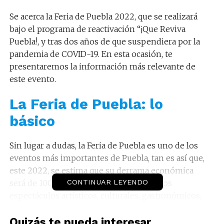
Se acerca la Feria de Puebla 2022, que se realizará
bajo el programa de reactivación “¡Que Reviva
Puebla!, y tras dos años de que suspendiera por la
pandemia de COVID-19. En esta ocasión, te
presentaremos la información más relevante de
este evento.
La Feria de Puebla: lo
básico
Sin lugar a dudas, la Feria de Puebla es uno de los
eventos más importantes de Puebla, tan es así que,
este 2022, se estima que su derrama económica
será de 100 millones de pesos. En esta, los
CONTINUAR LEYENDO
espectáculos artísticos, culturales, gastronómicos,
agropecuarios e industriales se unen para que sus
visitantes, turistas y residentes conozcan las
Quizás te pueda interesar...