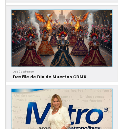
programa de actividades de esta edición de la Feria
de Puebla 2022. El anuncio se realizó en la Ciudad
de México y en él participaron Marta Ornelas
Guerrero, secretaria de Turismo de Puebla; Ana
Lauro Altamirano, secretaria de Desarrollo Rural;
Olivia Salomón, secretaria de Economía; Sergio
Vergara, secretario de Cultura; y Nayeli Rocha
Gallardo, gerente de RP Espectáculos.
Jesús Alonso
Desfile de Día de Muertos CDMX