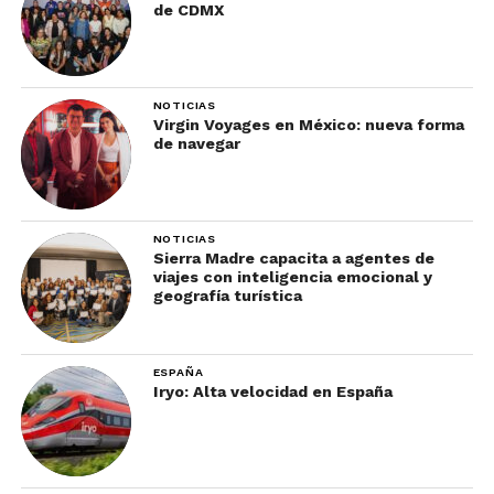
de CDMX
NOTICIAS
Virgin Voyages en México: nueva forma
de navegar
Te dejamos
este enlace
para conocer la
programación completa de la feria.
NOTICIAS
Sierra Madre capacita a agentes de
¿Dónde hospedarse?
viajes con inteligencia emocional y
geografía turística
La ciudad de Puebla ofrece diversos tipos de
hospedajes, desde renta de casas por plataformas
ESPAÑA
digitales, hoteles de cadena y hoteles boutique.
Iryo: Alta velocidad en España
Algunas de las opciones cercanas al recinto de la
Feria incluyen: City Express Puebla Centro, Hotel
La Alhóndiga, Quinta Real Puebla, Mesón Sacristía