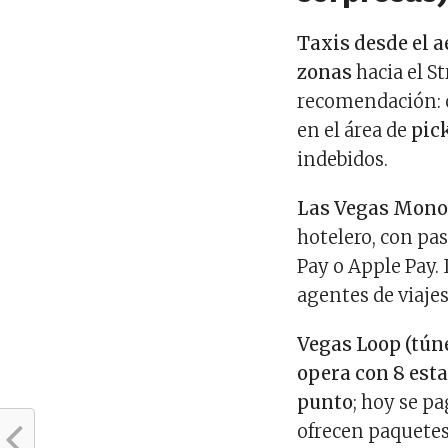
Taxis desde el a
zonas
hacia el S
recomendación: c
en el área de
pic
indebidos.
Las Vegas Monor
hotelero, con pas
Pay o Apple Pay. 
agentes de viaje
Vegas Loop (túne
opera con 8 est
punto
; hoy se p
ofrecen paquetes