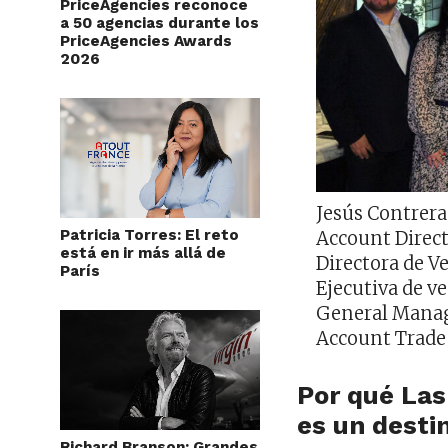
PriceAgencies reconoce
a 50 agencias durante los
PriceAgencies Awards
2026
Jesús Contreras
Patricia Torres: El reto
Account Direct
está en ir más allá de
Directora de V
París
Ejecutiva de v
General Manage
Account Trade
Por qué Las
es un desti
Richard Branson: Grandes