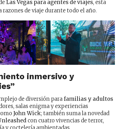
 de
Las Vegas para agentes de viajes
, esta
 razones de viaje durante todo el año.
miento inmersivo y
ies”
mplejo de diversión para
familias y adultos
dores, salas enigma y experiencias
 como
John Wick
; también suma la novedad
Unleashed
con cuatro vivencias de terror,
a y coctelería ambientadas.