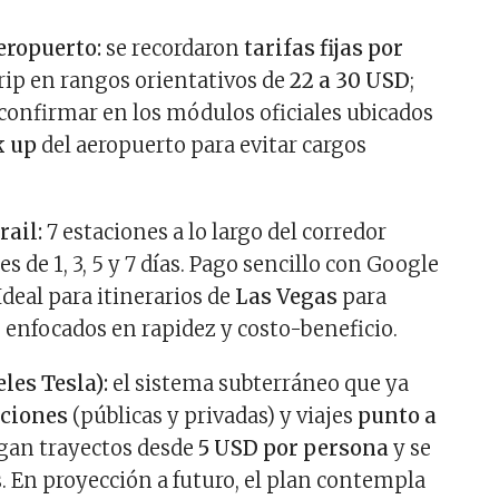
eropuerto:
se recordaron
tarifas fijas por
trip en rangos orientativos de
22 a 30 USD
;
onfirmar en los módulos oficiales ubicados
k up
del aeropuerto para evitar cargos
ail:
7 estaciones a lo largo del corredor
es de 1, 3, 5 y 7 días. Pago sencillo con Google
Ideal para itinerarios de
Las Vegas
para
s enfocados en rapidez y costo-beneficio.
les Tesla):
el sistema subterráneo que ya
aciones
(públicas y privadas) y viajes
punto a
agan trayectos desde
5 USD por persona
y se
. En proyección a futuro, el plan contempla