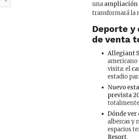
una
ampliación 
transformará la 
Deporte y
de venta t
Allegiant 
americano y
visita: el
ca
estadio pa
Nuevo esta
prevista 20
totalmente
Dónde ver 
albercas y 
espacios t
Resort
.