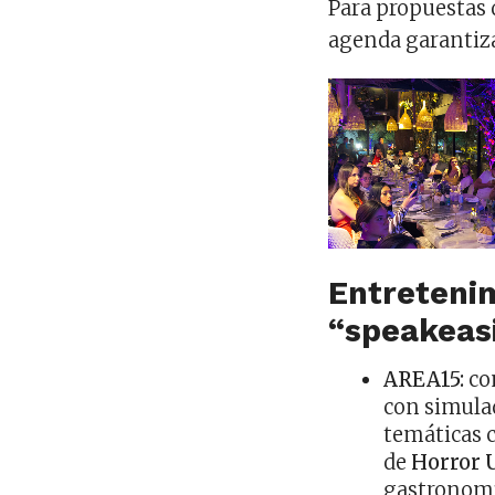
Para propuestas
agenda garantiza
Entreteni
“speakeas
AREA15:
co
con simula
temáticas
de
Horror 
gastronomí