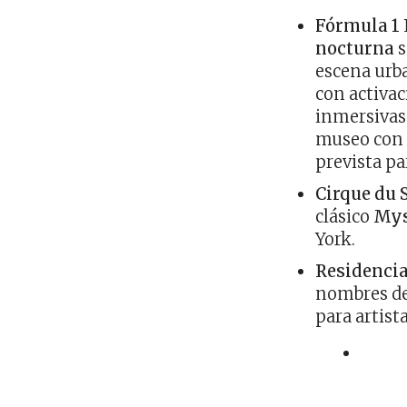
Fórmula 1 
nocturna
s
escena urba
con activac
inmersivas
museo con p
prevista p
Cirque du S
clásico
Mys
York.
Residencia
nombres de
para artist