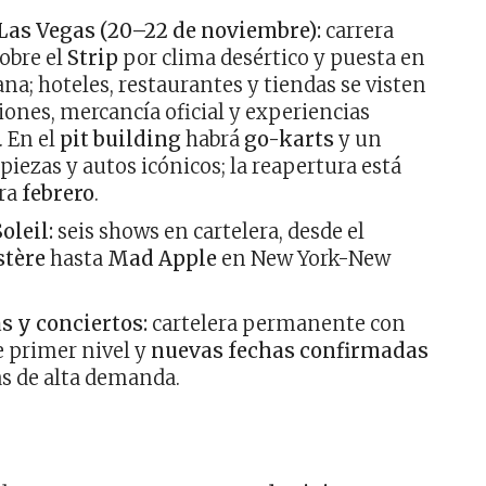
Las Vegas (20–22 de noviembre):
carrera
obre el
Strip
por clima desértico y puesta en
na; hoteles, restaurantes y tiendas se visten
iones, mercancía oficial y experiencias
. En el
pit building
habrá
go-karts
y un
iezas y autos icónicos; la reapertura está
ara
febrero
.
oleil:
seis shows en cartelera, desde el
tère
hasta
Mad Apple
en New York-New
s y conciertos:
cartelera permanente con
 primer nivel y
nuevas fechas confirmadas
as de alta demanda.