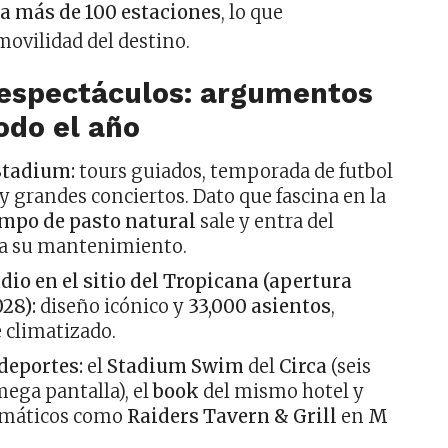
a más de 100 estaciones
, lo que
movilidad del destino.
 espectáculos: argumentos
odo el año
Stadium:
tours guiados, temporada de futbol
 grandes conciertos. Dato que fascina en la
mpo de pasto natural
sale y entra del
ra su mantenimiento.
dio en el sitio del Tropicana (apertura
28):
diseño icónico y
33,000 asientos
,
 climatizado.
deportes:
el
Stadium Swim
del
Circa
(seis
mega pantalla), el
book
del mismo hotel y
emáticos como
Raiders Tavern & Grill
en
M