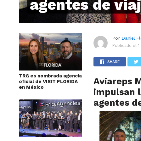
agentes de via
Por
Daniel F
Publicado el
1
SHARE
TRG es nombrada agencia
Aviareps M
oficial de VISIT FLORIDA
en México
impulsan l
agentes de