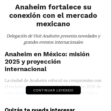
Anaheim fortalece su
conexión con el mercado
mexicano
Delegación de Visit Anaheim presenta novedades y
grandes eventos internacionales
Anaheim en México: misión
2025 y proyección
internacional
La ciudad de Anaheim reforzó su compromiso con
el turismo mexicano a través de la
Misión 2025 de
CONTINUAR LEYENDO
Visit Anaheim
, una delegación oficial que viajó a
Ciudad de México para presentar novedades,
fortalecer lazos comerciales y destacar la
Quizás te pueda interesar...