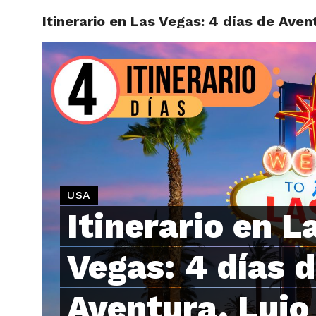
Itinerario en Las Vegas: 4 días de Aven
ARTÍCU
USA
Itinerario en L
Vegas: 4 días 
Aventura, Lujo