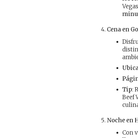
Vegas
minu
Cena en G
Disfr
disti
ambie
Ubic
Pági
Tip
: 
Beef 
culin
Noche en H
Con v