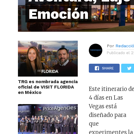
Emoción
Por
Redacci
Publicado el
2
SHARE
TRG es nombrada agencia
oficial de VISIT FLORIDA
Este itinerario d
en México
4 días en Las
Vegas está
diseñado para
que
experimentes la