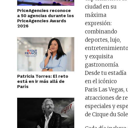
ciudad en su
PriceAgencies reconoce
máxima
a 50 agencias durante los
PriceAgencies Awards
expresión:
2026
combinando
deportes, lujo,
entretenimient
y exquisita
gastronomía.
Desde tu estadía
Patricia Torres: El reto
en el icónico
está en ir más allá de
París
Paris Las Vegas, 
atracciones de r
especiales y esp
de Cirque du Sole