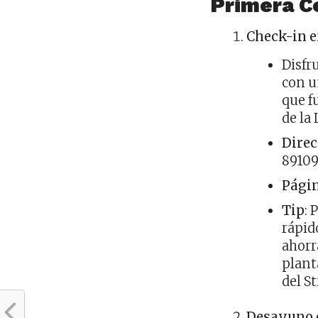
Primera C
Check-in e
Disfr
con u
que f
de la 
Direc
89109
Pági
Tip
: 
rápid
ahorr
plant
del St
Desayuno 