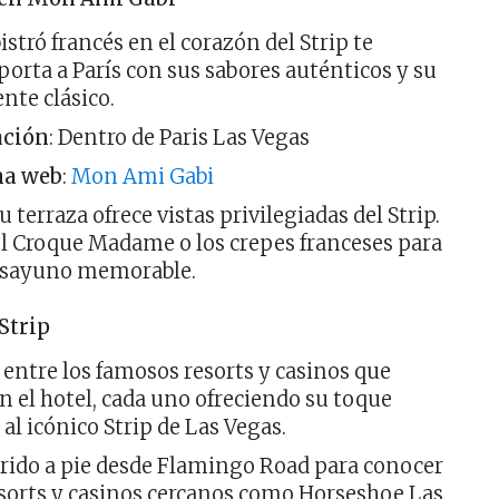
istró francés en el corazón del Strip te
porta a París con sus sabores auténticos y su
nte clásico.
ación
: Dentro de Paris Las Vegas
na web
:
Mon Ami Gabi
Su terraza ofrece vistas privilegiadas del Strip.
el Croque Madame o los crepes franceses para
esayuno memorable.
Strip
 entre los famosos resorts y casinos que
n el hotel, cada uno ofreciendo su toque
 al icónico Strip de Las Vegas.
rido a pie desde Flamingo Road para conocer
esorts y casinos cercanos como Horseshoe Las