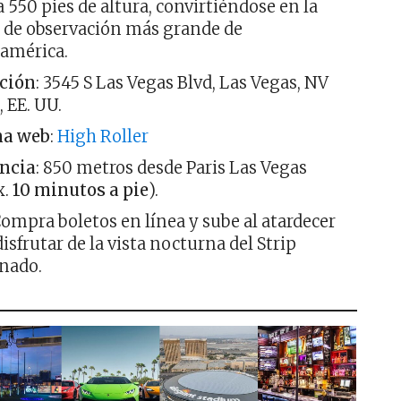
 a 550 pies de altura, convirtiéndose en la
 de observación más grande de
américa.
ción
: 3545 S Las Vegas Blvd, Las Vegas, NV
, EE. UU.
na web
:
High Roller
ncia
: 850 metros desde Paris Las Vegas
x.
10 minutos a pie
).
Compra boletos en línea y sube al atardecer
disfrutar de la vista nocturna del Strip
nado.