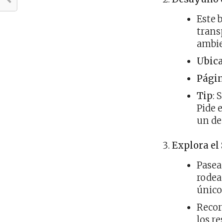
Este b
trans
ambie
Ubic
Pági
Tip
: 
Pide 
un d
Explora el 
Pasea
rodea
único
Recor
los r