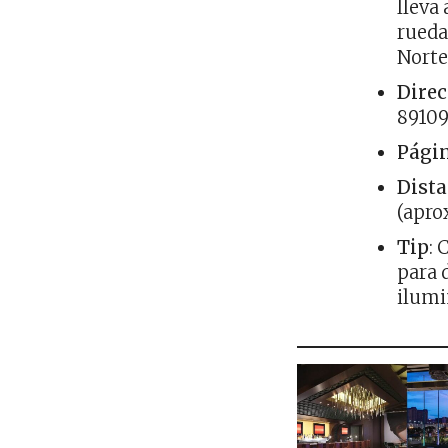
lleva
rueda
Norte
Direc
89109
Pági
Dista
(apro
Tip
: 
para 
ilumi