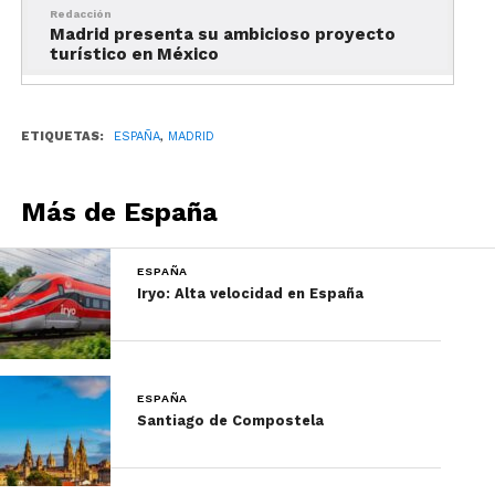
Redacción
Madrid presenta su ambicioso proyecto
turístico en México
ETIQUETAS:
ESPAÑA
,
MADRID
Más de España
ESPAÑA
Iryo: Alta velocidad en España
Vida nocturna en Madrid: Marula
ESPAÑA
Santiago de Compostela
Lavapiés