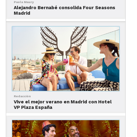
Paola Maury
Alejandro Bernabé consolida Four Seasons
Madrid
Vida nocturna en Madrid: platillo servido en El Tigre
Barrio de Las Letras
Redacción
Para quien prefiera un ambiente un poco más
Vive el mejor verano en Madrid con Hotel
VP Plaza España
típico, el
Barrio de Las Letras
es una buena
opción. Muy popular tanto entre estudiantes de
intercambio como entre superestrellas, en ella
conviven desde el flamenco hasta el rock. Con