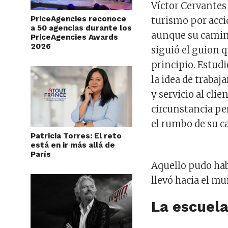
Víctor Cervantes 
PriceAgencies reconoce
turismo por acci
a 50 agencias durante los
aunque su cami
PriceAgencies Awards
2026
siguió el guion 
principio. Estud
la idea de trabaj
y servicio al clie
circunstancia p
el rumbo de su ca
Patricia Torres: El reto
está en ir más allá de
París
Aquello pudo habe
llevó hacia el mu
La escuela