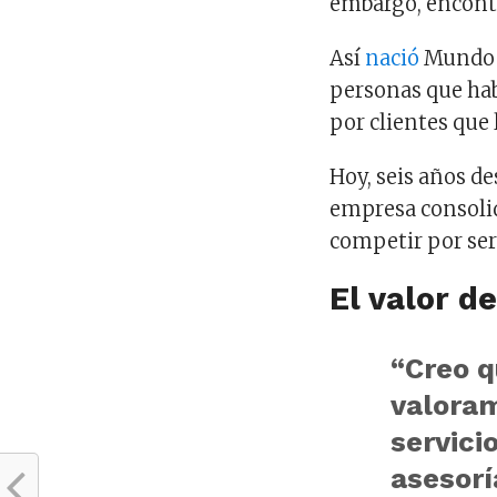
embargo, encont
Así
nació
Mundo C
personas que hab
por clientes que 
Hoy, seis años d
empresa consolid
competir por serv
El valor d
“Creo q
valoram
servicio
asesorí