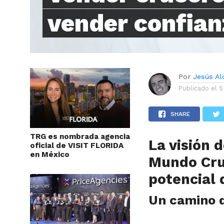
vender confian
Por
Jesús A
Publicado el
5
SHARE
TRG es nombrada agencia
La visión 
oficial de VISIT FLORIDA
en México
Mundo Cruc
potencial
Un camino 