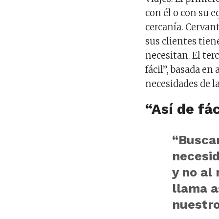
con él o con su 
cercanía. Cervan
sus clientes tie
necesitan. El ter
fácil”, basada en
necesidades de la
“Así de fác
“Busca
necesid
y no al 
llama a
nuestro