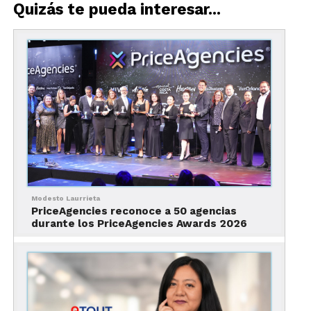
Quizás te pueda interesar...
Lee nuestra Entrevita
Modesto Laurrieta
PriceAgencies reconoce a 50 agencias
durante los PriceAgencies Awards 2026
Al principio, Jorge no entendía qué significaba eso.
Turismo, le explicaron, era traer viajeros, pasearlos,
divertirlos y hacer que amaran México. Lo que
sonaba ajeno terminó convirtiéndose en destino.
El primer día que entró a estudiar turismo sintió