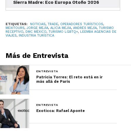
Sierra Madre: Eco Europa Otoño 2026
que sonaba excesiva:
“te voy a traer el mundo
ETIQUETAS:
NOTICIAS
,
TRADE
,
OPERADORES TURÍSTICOS
,
MEXITOURS
,
JORGE MEJÍA
,
ALICIA MEJÍA
,
ANDRÉS MEJÍA
,
TURISMO
a tus pies”. Jorge
RECEPTIVO
,
DMC MÉXICO
,
TURISMO LGBTQ+
,
LEEMBA AGENCIAS DE
VIAJES
,
INDUSTRIA TURÍSTICA
escuchó. Apostó. Y esa
decisión abrió una nueva
Más de Entrevista
etapa para la empresa.
ENTREVISTA
Patricia Torres: El reto está en ir
Alicia Mejía, columna
más allá de París
estructural de Mexitours
También abrió la puerta a Alicia Mejía. En esta
ENTREVISTA
Exoticca: Rafael Aponte
historia no se puede hablar solo de padre e hijo.
Alicia es columna estructural de Mexitours. Entró
primero como apoyo, después tomó chequeras,