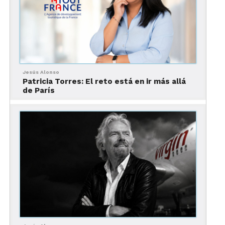
un clic. Lo describe como un pez que vuelve al
agua. A partir de ahí, el camino dejó de parecer
improvisado y empezó a tomar forma.
La primera escuela del
turismo receptivo
Jesús Alonso
Patricia Torres: El reto está en ir más allá
de París
Su primera escuela real fue el turismo receptivo.
Tocó puertas en agencias, ofreció sus servicios y
aprendió desde la operación. Trabajó con viajeros
de alto nivel, conoció hoteles emblemáticos,
entendió el valor del trato personal y descubrió
que mostrar México exige mucho más que saber
describir un sitio. Hay que recibir, mover, resolver,
acompañar y cuidar cada detalle. Esa fue la semilla
de Mexitours.
Una empresa nacida desde