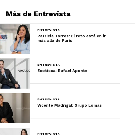
Su misión principal, sin duda, la atracción de
Más de Entrevista
visitantes a todo el Estado, mediante las
estrategias de promoción con el cliente final
(turista) y con las empresas turísticas del país y del
ENTREVISTA
Patricia Torres: El reto está en ir
mundo, llámese agencias de viajes y tour
más allá de París
operadores.
ENTREVISTA
Exoticca: Rafael Aponte
ENTREVISTA
Vicente Madrigal: Grupo Lomas
ENTREVISTA