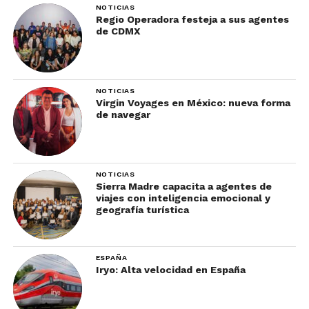
NOTICIAS
Ahora que ya conoces las novedades del turismo
Regio Operadora festeja a sus agentes
en Querétaro, te invitamos a
descubrir
las
de CDMX
experiencias imperdibles que vivir en este estado.
NOTICIAS
Virgin Voyages en México: nueva forma
de navegar
NOTICIAS
Sierra Madre capacita a agentes de
viajes con inteligencia emocional y
geografía turística
ESPAÑA
Iryo: Alta velocidad en España