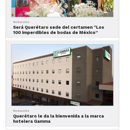
Esta aplicación ya está disponible para descargar y
Redacción
Será Querétaro sede del certamen “Los
en ella sus usuario encontrarán las siguientes
100 imperdibles de bodas de México”
categorías:
Experiencia Boutique
Sabores de Querétaro
Museo y Colección
Cantinas Tradicionales
Ciudad de Teatros
Diversión y Niños
Redacción
Cerveza Artesanal
Querétaro le da la bienvenida a la marca
hotelera Gamma
El Sereno