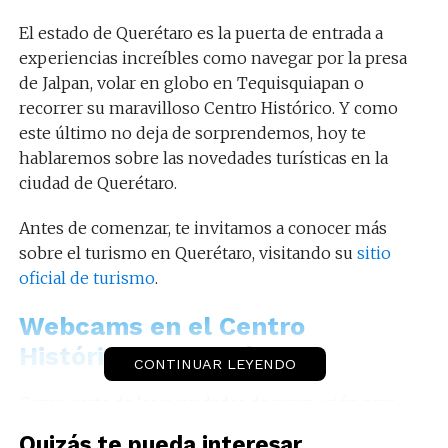
El estado de Querétaro es la puerta de entrada a
experiencias increíbles como navegar por la presa
de Jalpan, volar en globo en Tequisquiapan o
recorrer su maravilloso Centro Histórico. Y como
este último no deja de sorprendemos, hoy te
hablaremos sobre las novedades turísticas en la
ciudad de Querétaro.
Antes de comenzar, te invitamos a conocer más
sobre el turismo en Querétaro, visitando su
sitio
oficial de turismo
.
Webcams en el Centro
Histórico de Querétaro
CONTINUAR LEYENDO
Como parte de las novedades de promoción para
el turismo de Querétaro, la Secretaría de Turismo
Quizás te pueda interesar...