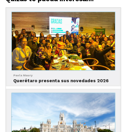
de este estado se unió con Webcams México para
colocar dos nuevas cámaras de transmisión en
vivo.
Estás cámaras permiten a los viajeros conocer dos
puntos muy importantes en el Centro Histórico de
la capital de Querétaro. Estas dos nuevas cámaras
están ubicadas en
Plaza Fundadores
, una se
localiza frente al Templo de la Santa Cruz;
mientras que la segunda, está frente al
Jardín
Zenea
.
Paola Maury
Querétaro presenta sus novedades 2026
Las demás webcams de Querétaro se encuentran
en cada uno de los Pueblos Mágicos del estado:
Jalpan, San Joaquín, Cadereyta, Tequisquiapan,
Bernal y Amelaco.
Nueva aplicación para
promover el turismo en la