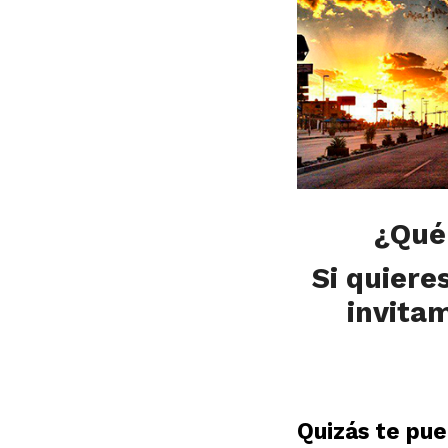
¿Qué
Si quiere
invita
Quizás te pued