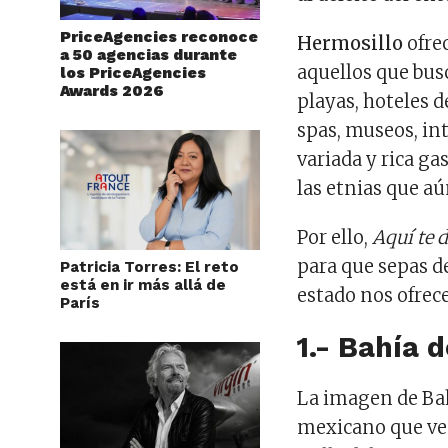
PriceAgencies reconoce
Hermosillo
ofre
a 50 agencias durante
aquellos que busc
los PriceAgencies
Awards 2026
playas, hoteles d
spas, museos, in
variada y rica g
las etnias que a
Por ello,
Aquí te 
para que sepas de
Patricia Torres: El reto
está en ir más allá de
estado nos ofrece
París
1.- Bahía 
La imagen de Bah
mexicano que vem