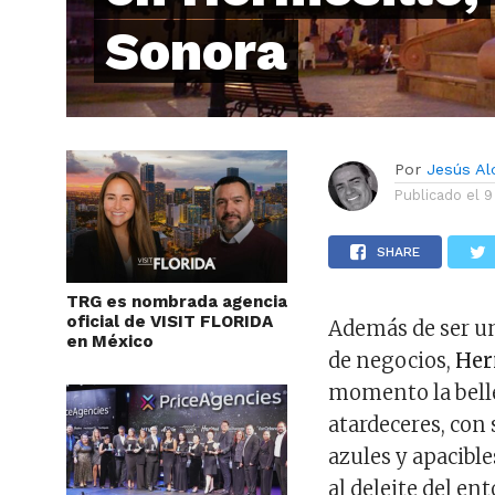
Sonora
Por
Jesús A
Publicado el
9
SHARE
TRG es nombrada agencia
oficial de VISIT FLORIDA
Además de ser un
en México
de negocios,
Her
momento la belle
atardeceres, con 
azules y apacible
al deleite del en