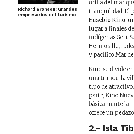
orilla del mar que
Richard Branson: Grandes
tranquilidad. El
empresarios del turismo
Eusebio Kino
, u
lugar a finales d
indígenas Seri. S
Hermosillo, rode
y pacífico Mar de
Kino se divide en
una tranquila vi
tipo de atractivo,
parte, Kino Nuevo
básicamente la m
ofrece un pedazo 
2.- Isla Ti