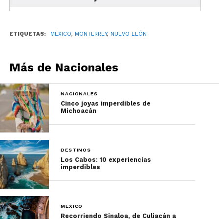
Nuevo León?
¡Conoce más
de Monterrey entra a
Travel Report!
ETIQUETAS:
MÉXICO
,
MONTERREY
,
NUEVO LEÓN
Más de Nacionales
NACIONALES
Cinco joyas imperdibles de
Michoacán
DESTINOS
Los Cabos: 10 experiencias
imperdibles
MÉXICO
Recorriendo Sinaloa, de Culiacán a