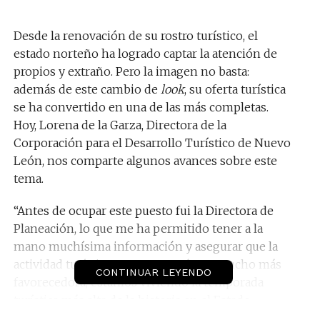
Desde la renovación de su rostro turístico, el
estado norteño ha logrado captar la atención de
propios y extraño. Pero la imagen no basta:
además de este cambio de
look
, su oferta turística
se ha convertido en una de las más completas.
Hoy, Lorena de la Garza, Directora de la
Corporación para el Desarrollo Turístico de Nuevo
León, nos comparte algunos avances sobre este
tema.
“Antes de ocupar este puesto fui la Directora de
Planeación, lo que me ha permitido tener a la
mano muchísima información y asegurar que la
actividad turística en Nuevo León es mucho más
CONTINUAR LEYENDO
favorecedora, estamos viviendo la temporada
turística más alta de la historia en el Estado.
En verano tuvimos un incremento del 17% en