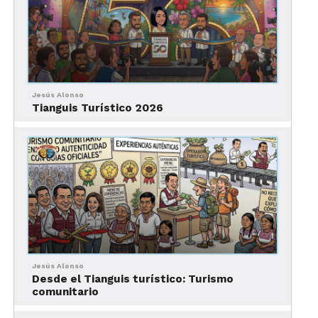
¿Qué opinas de la leyenda
de Teúl?
¡Si quieres
Jesús Alonso
Tianguis Turístico 2026
conocer más de Zacatecas
abre este enlace!
Jesús Alonso
Desde el Tianguis turístico: Turismo
comunitario