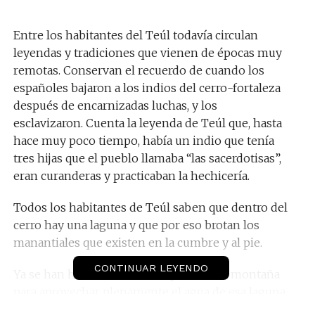
Entre los habitantes del Teúl todavía circulan
leyendas y tradiciones que vienen de épocas muy
remotas. Conservan el recuerdo de cuando los
españoles bajaron a los indios del cerro-fortaleza
después de encarnizadas luchas, y los
esclavizaron. Cuenta la leyenda de Teúl que, hasta
hace muy poco tiempo, había un indio que tenía
tres hijas que el pueblo llamaba “las sacerdotisas”,
eran curanderas y practicaban la hechicería.
Todos los habitantes de Teúl saben que dentro del
cerro hay una laguna y que por eso brotan los
manantiales que existen en la cumbre y al pie.
CONTINUAR LEYENDO
Ya se han hecho intentos de perforar la montaña
para aprovechar plenamente el agua de esa laguna,
pero no se ha tenido éxito. Cierta vez, unos