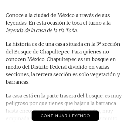
Conoce a la ciudad de México a través de sus
leyendas. En esta ocasión le toca el turno a la
leyenda de la casa de la tía Toña.
La historia es de una casa situada en la 3ª sección
del Bosque de Chapultepec. Para quienes no
conocen México, Chapultepec es un bosque en
medio del Distrito Federal dividido en varias
secciones, la tercera sección es solo vegetación y
barrancas.
La casa está en la parte trasera del bosque, es muy
peligroso por que tienes que bajar a la barranca
hasta encontrar una escalinata de piedra, muy
CONTINUAR LEYENDO
empinada y resbalosa que te lleva a un caminito
Más adelante te encuentras con un puente