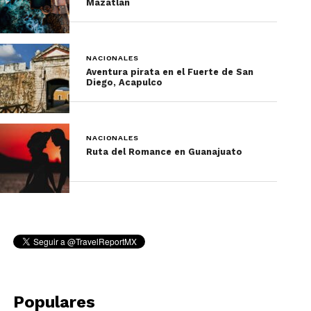
Mazatlán
NACIONALES
Aventura pirata en el Fuerte de San
Diego, Acapulco
NACIONALES
Ruta del Romance en Guanajuato
La tía Toña era una señora que vivía sola en esa
casona, no tenía mucho dinero pero ayudaba
como podía a muchos chicos de la calle que
llegaban a vivir con ella, los cuidaba, les daba de
comer y un techo donde dormir aunque fuera en
el suelo
Populares