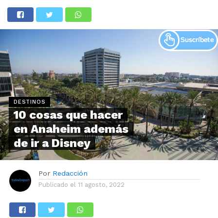
DESTINOS
10 cosas que hacer
en Anaheim además
de ir a Disney
Por
Redacción
Publicado el
11 agosto, 2022