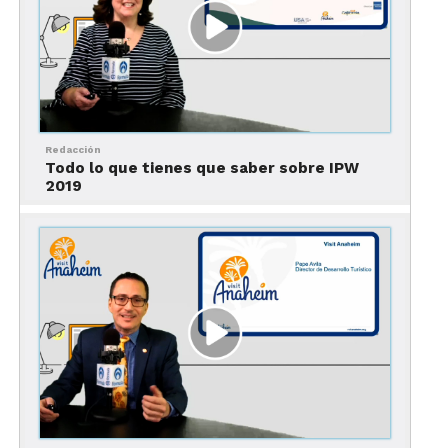
usos múltiples. Revisa las actividades agendadas
en su s
itio web
.
3. Yorba Regional Park
Redacción
Todo lo que tienes que saber sobre IPW
2019
Los amantes de la naturaleza sin duda disfrutarán
de pasar el tiempo al aire libre en el Parque
Regional Yorba. Este parque de Anaheim está
ubicado a lo largo del río Santa Ana. Un lugar
perfecto para un pícnic o un paseo en bicicleta.