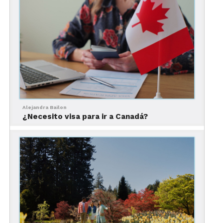
Alejandra Bailon
Qué hacer en la provincia de Quebec
¿Necesito visa para ir a Canadá?
La mejor temporada para visitar la provincia
depende de lo que estés buscando.
Durante la primavera (-1 – 8°C, cuando la nieve se
comienza a derretir y la temperatura comienza a
subir. En esta temporada, el imperdible es visitar a
las cabañas de azúcar y disfrutar del lado más
cultural de la ciudad.