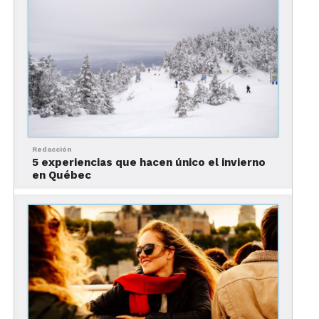
La provincia de Quebec está ubicada al este del
país, limitando al norte con el estrecho y la bahía
de Hudson, al nordeste con la provincia de
Terranova y Labrador, al este con el golfo de San
Lorenzo y la provincia de Nuevo Brunswick, al
sudeste con Ontario, y al sur y sudoeste con
Estados Unidos.
Redacción
5 experiencias que hacen único el invierno
en Québec