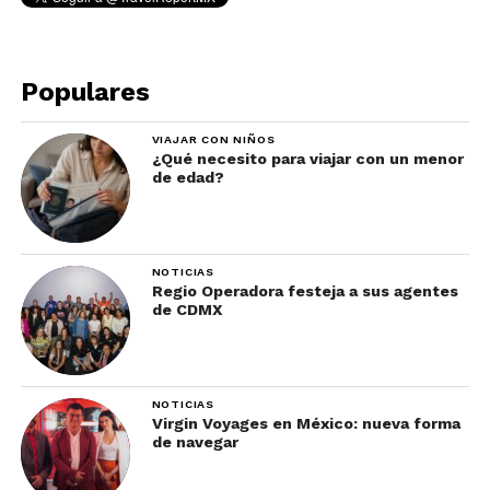
hacer en la provincia de
Quebec
Populares
Explorar el Viejo Montreal
VIAJAR CON NIÑOS
¿Qué necesito para viajar con un menor
de edad?
NOTICIAS
Regio Operadora festeja a sus agentes
de CDMX
Foto: Stéphan Poulin/ Lo mejor que ver y que hacer en Montreal
NOTICIAS
El corazón antiguo de la
segunda ciudad
más
Virgin Voyages en México: nueva forma
de navegar
grande de
Canadá
es un extraordinario conjunto
de calles adoquinadas, construcciones